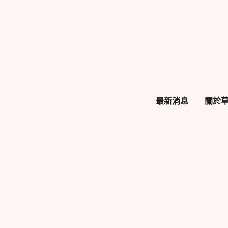
跳
至
主
要
內
容
最新消息
關於