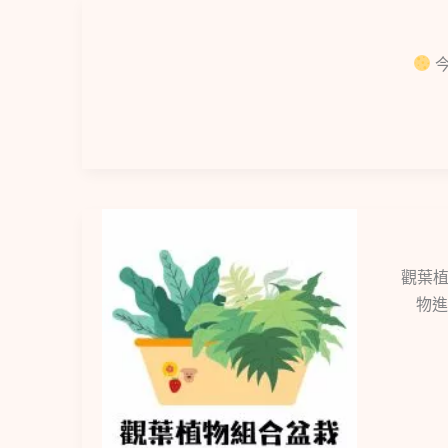
今
觀葉植
物進