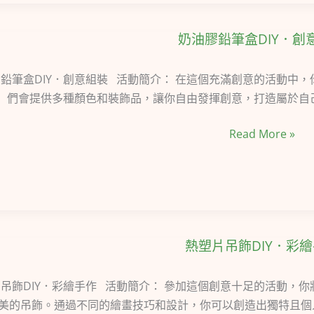
奶油膠鉛筆盒DIY．創
奶
油
膠
鉛筆盒DIY．創意組裝 活動簡介： 在這個充滿創意的活動中
鉛
們會提供多種顏色和裝飾品，讓你自由發揮創意，打造屬於自己
筆
Read More »
盒
DIY．
創
意
組
裝
熱塑片吊飾DIY．彩
熱
塑
片
吊飾DIY．彩繪手作 活動簡介： 參加這個創意十足的活動，
吊
美的吊飾。通過不同的繪畫技巧和設計，你可以創造出獨特且個人的