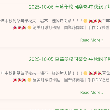
2025-10-06 草莓學校同樂會-中秋親子
2025-
10-
草
06
年中秋到草莓學校來一場不一樣的烤肉趴！！！
草莓
莓
草
絕美月球打卡點｜團聚烤肉趣｜手作DIY體
學
莓
校
Read More »
學
2026
校
草
同
莓
2025-10-05 草莓學校同樂會-中秋親子
2025-
樂
季
10-
會-
12/25
05
年中秋到草莓學校來一場不一樣的烤肉趴！！！
草莓
中
~
草
絕美月球打卡點｜團聚烤肉趣｜手作DIY體
秋
04/06！
莓
親
Read More »
學
子
開
校
烤
放
同
肉
線