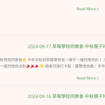
飾
Read More »
DIY．
彩
繪
手
作
2024-09-17 草莓學校同樂會-中秋親子
2024-
09-
17
秋烤肉同樂會
今年中秋到草莓學校來一場不一樣的烤肉趴！
草
一樣的烤肉派對
絕美月球打卡點｜團聚烤肉趣｜手作
莓
Read More »
學
校
同
2024-09-16 草莓學校同樂會-中秋親子
2024-
樂
09-
會-