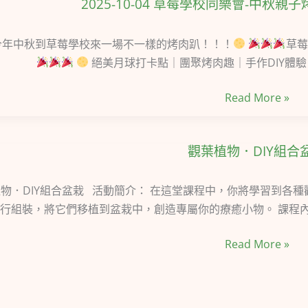
2025-10-04 草莓學校同樂會-中秋親子
2025-
樂
開
上
10-
會-
趴
預
04
年中秋到草莓學校來一場不一樣的烤肉趴！！！
草莓
中
趣
約
草
絕美月球打卡點｜團聚烤肉趣｜手作DIY體
秋
BARBECUE
中！
莓
親
Read More »
學
子
校
烤
同
肉
觀葉植物．DIY組合
觀
樂
開
葉
會-
趴
植
物．DIY組合盆栽 活動簡介： 在這堂課程中，你將學習到各
中
趣
物．
行組裝，將它們移植到盆栽中，創造專屬你的療癒小物。 課程內
秋
BARBECUE
DIY
親
Read More »
組
子
合
烤
盆
肉
栽
開