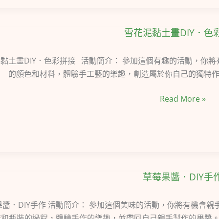
趴
趣
雪花泥黏土畫DIY．色
雪
BARBECUE
花
泥
黏土畫DIY．色彩拼接 活動簡介： 參加這個有趣的活動，你
黏
的顏色和材料，體驗手工藝的樂趣，創造屬於你自己的獨特作品。
土
Read More »
畫
DIY．
色
彩
拼
接
草莓果醬．DIY手
草
莓
果
果醬．DIY手作 活動簡介： 參加這個美味的活動，你將有機會
醬．
和瓶裝的過程，體驗手作的樂趣，並帶回自己親手製作的果醬。 課程