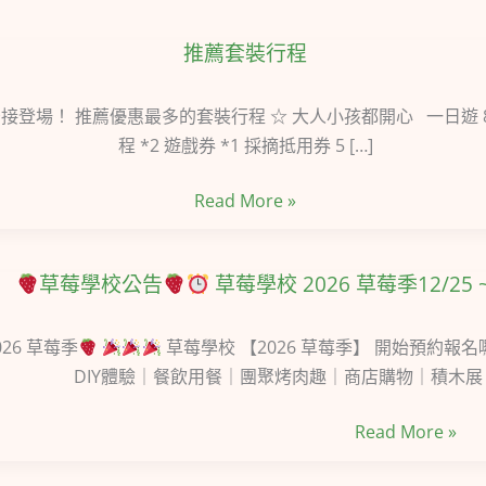
推薦套裝行程
推
薦
套
！ 推薦優惠最多的套裝行程 ☆ 大人小孩都開心 一日遊 86折 入
裝
程 *2 遊戲券 *1 採摘抵用券 5 […]
行
Read More »
程
草莓學校公告
草莓學校 2026 草莓季12/25 ~
草
莓
026 草莓季
草莓學校 【2026 草莓季】 開始預約報名
學
DIY體驗｜餐飲用餐｜團聚烤肉趣｜商店購物｜積木
校
Read More »
公
告