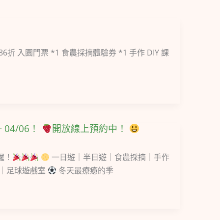
園門票 *1 食農採摘體驗券 *1 手作 DIY 課
 04/06！
開放線上預約中！
囉！
一日遊｜半日遊｜食農採摘｜手作
展｜足球遊戲室
冬天最療癒的季