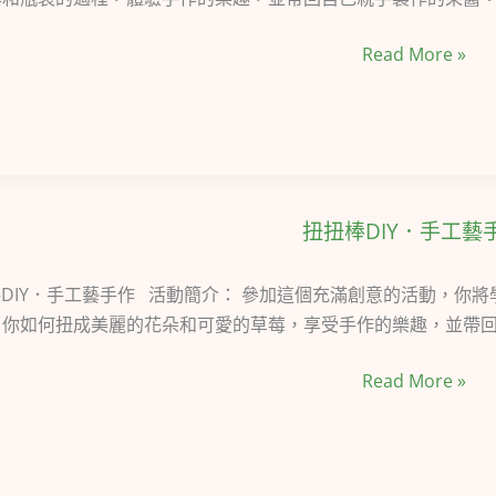
DIY
Read More »
手
作
扭扭棒DIY．手工藝
扭
扭
棒
DIY．手工藝手作 活動簡介： 參加這個充滿創意的活動，你
DIY．
你如何扭成美麗的花朵和可愛的草莓，享受手作的樂趣，並帶回
手
Read More »
工
藝
手
作