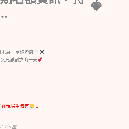
…
積木展｜足球遊戲室
蜜又充滿創意的一天
而在現場生氣氣
…
/12休園)