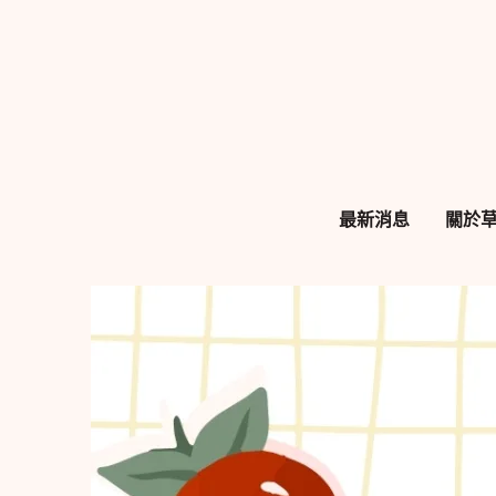
跳
至
主
要
內
容
最新消息
關於