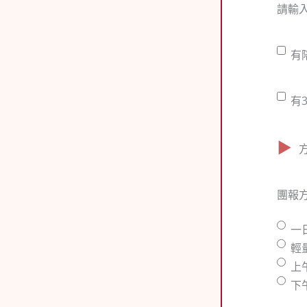
請輸入
有
有
陪
伴
有
有
者
3
同
歲
行
以
（請
下
填
嬰
團報
寫
幼
人
兒
一
數）
隨
輕
行
上
下