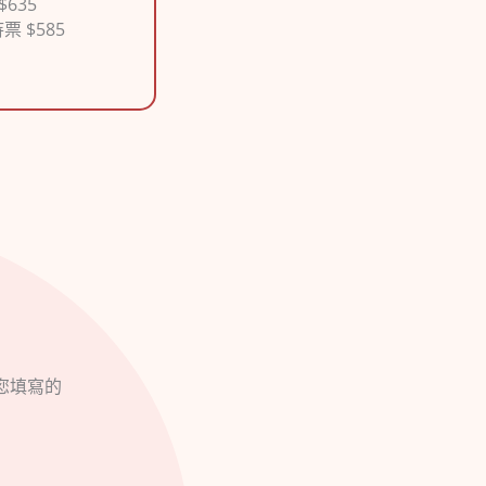
$635
票 $585
您填寫的