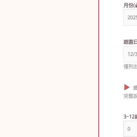
月份
(
遊園
僅列
完整
3~12