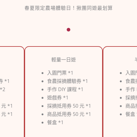
春夏限定農場體驗日！揪團同遊最划算
輕量一日遊
入園門票 *1
入園門
 *1
食農採摘體驗券 *1
食農
*2
手作 DIY 課程 *1
手作 
遊戲券 *1
採摘抵
元 *1
採摘抵用券 50 元 *1
商品抵
元 *1
商品抵用券 50 元 *1
餐盒 
餐盒 *1