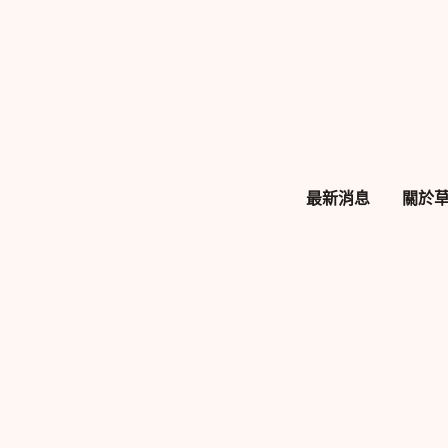
跳
至
主
要
內
容
最新消息
關於