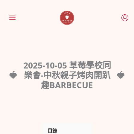
跳
至
主
要
內
容
2025-10-05 草莓學校同
樂會-中秋親子烤肉開趴
趣BARBECUE
目錄