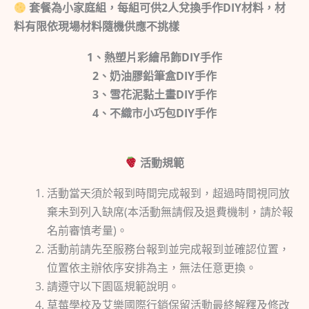
套餐為小家庭組，每組可供2人兌換手作DIY材料，材
料有限依現場材料隨機供應不挑樣
1、熱塑片彩繪吊飾
DIY
手作
2、奶油膠鉛筆盒DIY
手作
3、
雪花泥黏土畫
DIY
手
作
4、不織市小巧包DIY手作
活動規範
活動當天須於報到時間完成報到，超過時間視同放
棄未到列入缺席(本活動無請假及退費機制，請於報
名前審慎考量)。
活動前請先至服務台報到並完成報到並確認位置，
位置依主辦依序安排為主，無法任意更換。
請遵守以下園區規範說明。
草莓學校及艾樂國際行銷保留活動最終解釋及修改