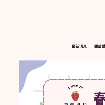
跳
至
主
要
內
容
最新消息
關於