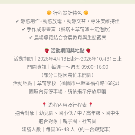
行程設計特色
✔ 靜態創作+動態放電，動靜交替，專注度維持佳
✔ 手作成果豐富（蛋塔＋草莓派＋氣泡飲）
✔ 農場導覽結合食農教育與生態觀察
活動期間與地點
活動期間｜2026年4月13日起～2026年10月31日止
開園資訊｜每週一～週五 09:00~16:00
（部分日期因農忙未開園）
活動地點｜草莓學校（桃園市中壢區福祥路168號）
園區內有停車場，請依指示停放車輛
遊程內容及行程表
適合對象｜幼兒園、國小低 / 中 / 高年級、國中生
適合對象｜親子團、社客團
建議人數｜每團36~48 人（約一台遊覽車）