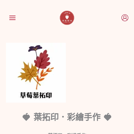
跳
至
主
要
內
容
葉拓印．彩繪手作