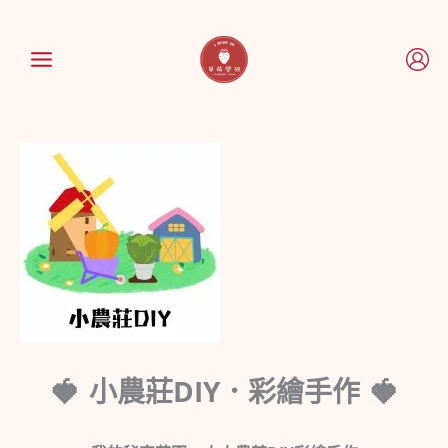
跳
至
主
要
內
容
小農莊DIY．彩繪手作