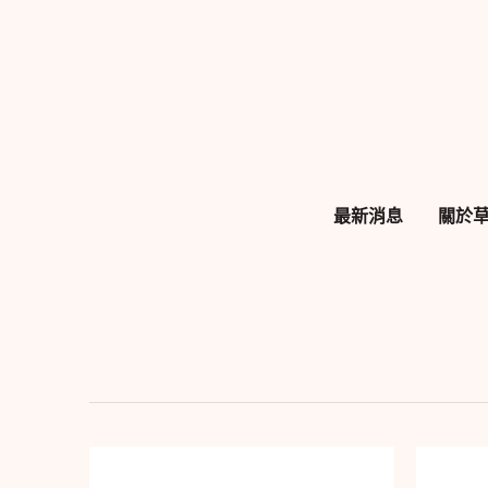
跳
至
主
要
內
容
最新消息
關於