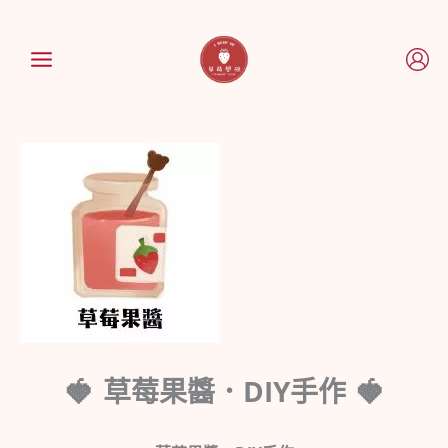
跳
至
主
要
內
容
草莓果醬．DIY手作